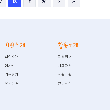
7
18
19
20
기관소개
활동소개
법인소개
이용안내
인사말
사회재활
기관현황
생활재활
오시는길
활동재활