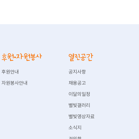
후원·자원봉사
열린공간
후원안내
공지사항
자원봉사안내
채용공고
이달의일정
별빛갤러리
별빛영상자료
소식지
건의함