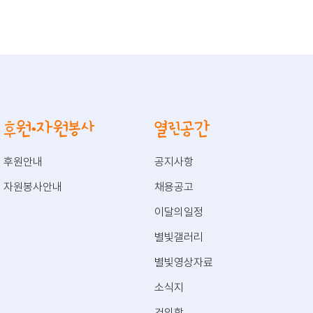
후원·자원봉사
열린공간
후원안내
공지사항
자원봉사안내
채용공고
이달의일정
별빛갤러리
별빛영상자료
소식지
건의함