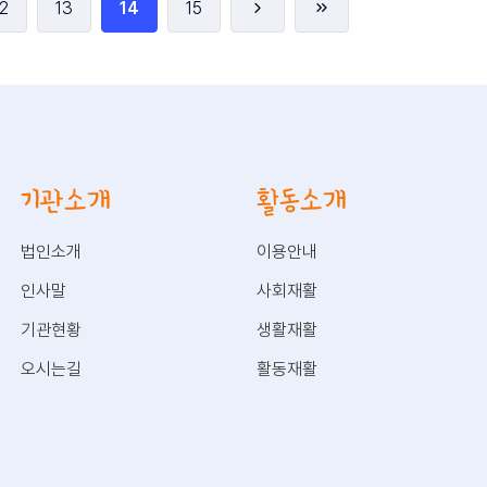
2
13
14
15
기관소개
활동소개
법인소개
이용안내
인사말
사회재활
기관현황
생활재활
오시는길
활동재활